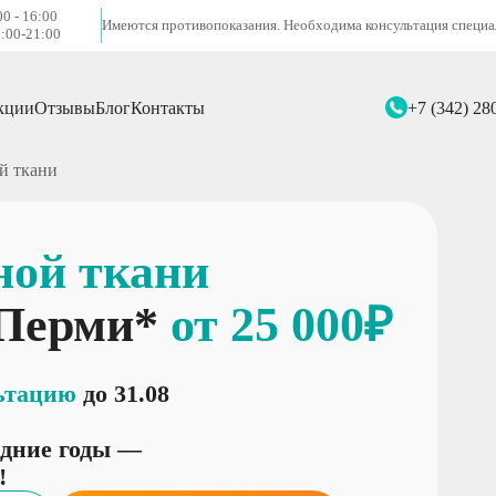
00 - 16:00
Имеются противопоказания. Необходима консультация специа
:00-21:00
кции
Отзывы
Блог
Контакты
+7 (342) 28
й ткани
ной ткани
 Перми*
от 25 000₽
ьтацию
до 31.08
едние годы —
!