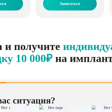
ться
Записаться
а и получите
индивиду
дку
10 000₽
на имплан
вас ситуация?