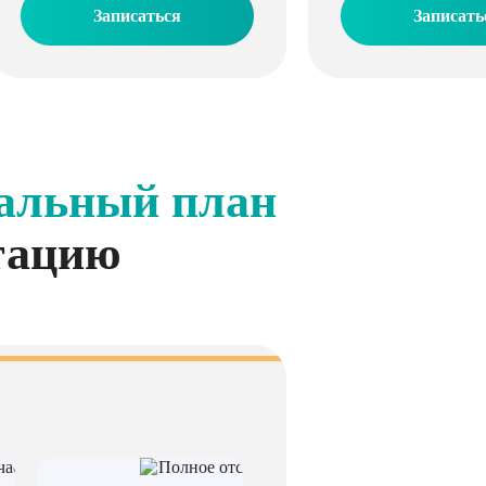
Записаться
Записать
альный план
тацию