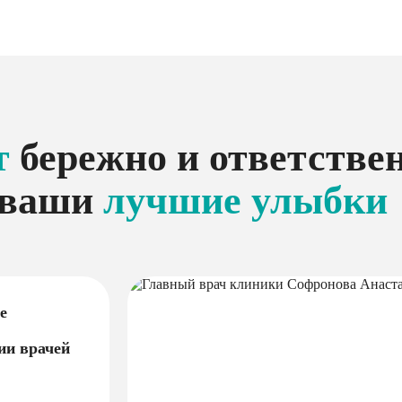
т
бережно и ответстве
ваши
лучшие улыбки
е
ии врачей