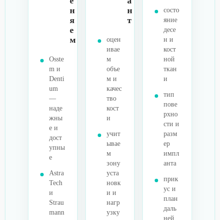
е
а
н
н
состо
я
т
яние
е
десе
м
оцен
н и
ивае
кост
Osste
м
ной
m и
объе
ткан
Denti
м и
и
um
качес
тип
—
тво
пове
наде
кост
рхно
жны
и
сти и
е и
учит
разм
дост
ывае
ер
упны
м
импл
е
зону
анта
Astra
уста
прик
Tech
новк
ус и
и
и и
план
Strau
нагр
даль
mann
узку
ней