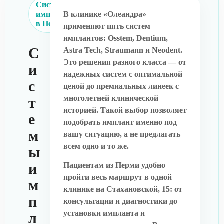
Системы
имплантов
В клинике «Олеандра»
в Перми
применяют пять систем
имплантов: Osstem, Dentium,
С
Astra Tech, Straumann и Neodent.
Это решения разного класса — от
и
надежных систем с оптимальной
с
ценой до премиальных линеек с
многолетней клинической
т
историей. Такой выбор позволяет
е
подобрать имплант именно под
м
вашу ситуацию, а не предлагать
всем одно и то же.
ы
и
Пациентам из Перми удобно
пройти весь маршрут в одной
м
клинике на Стахановской, 15: от
п
консультации и диагностики до
установки импланта и
л