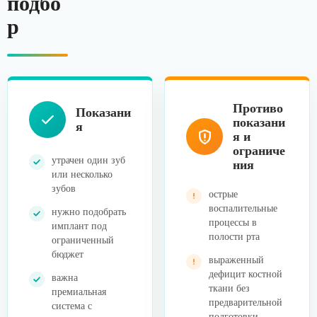
подбо
р
Противо
Показани
показани
я
я и
ограниче
утрачен один зуб
ния
или несколько
зубов
острые
воспалительные
нужно подобрать
процессы в
имплант под
полости рта
ограниченный
бюджет
выраженный
дефицит костной
важна
ткани без
премиальная
предварительной
система с
подготовки