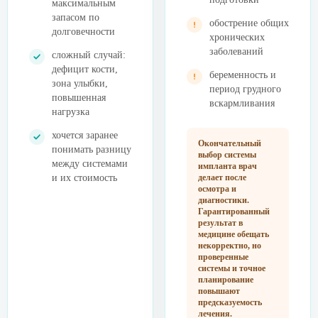
максимальным
запасом по
обострение общих
долговечности
хронических
заболеваний
сложный случай:
дефицит кости,
беременность и
зона улыбки,
период грудного
повышенная
вскармливания
нагрузка
хочется заранее
Окончательный
понимать разницу
выбор системы
между системами
импланта врач
и их стоимость
делает после
осмотра и
диагностики.
Гарантированный
результат в
медицине обещать
некорректно, но
проверенные
системы и точное
планирование
повышают
предсказуемость
лечения.