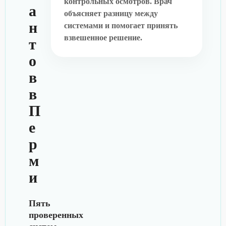
контрольных осмотров. Врач
а
объясняет разницу между
н
системами и помогает принять
взвешенное решение.
т
о
в
в
П
е
р
м
и
Пять
проверенных