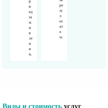
р
ре
и
зу
од
л
за
ьт
ж
ат
и
о
в
м.
ле
н
и
я.
Виды и стоимость
услуг