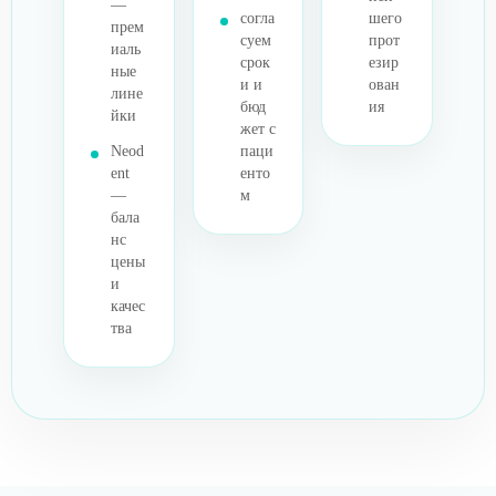
—
согла
шего
прем
суем
прот
иаль
срок
езир
ные
и и
ован
лине
бюд
ия
йки
жет с
Neod
паци
ent
енто
—
м
бала
нс
цены
и
качес
тва