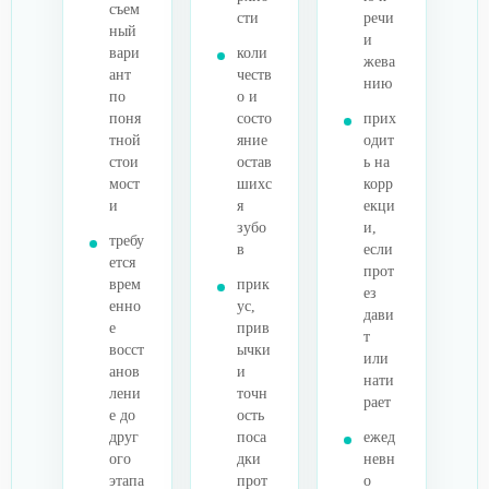
съем
сти
речи
ный
и
вари
коли
жева
ант
честв
нию
по
о и
поня
состо
прих
тной
яние
одит
стои
остав
ь на
мост
шихс
корр
и
я
екци
зубо
и,
требу
в
если
ется
прот
врем
прик
ез
енно
ус,
дави
е
прив
т
восст
ычки
или
анов
и
нати
лени
точн
рает
е до
ость
друг
поса
ежед
ого
дки
невн
этапа
прот
о