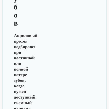
б
о
в
Акриловый
протез
подбирают
при
частичной
или
полной
потере
зубов,
когда
нужен
доступный
съемный
вариант