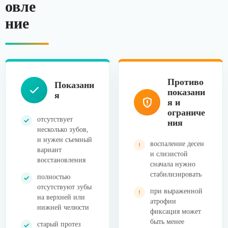
овле
ние
Противо
Показани
показани
я
я и
ограниче
отсутствует
ния
несколько зубов,
и нужен съемный
воспаление десен
вариант
и слизистой
восстановления
сначала нужно
стабилизировать
полностью
отсутствуют зубы
при выраженной
на верхней или
атрофии
нижней челюсти
фиксация может
быть менее
старый протез