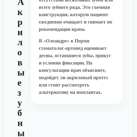
А
всего зубного ряда. Это съемная
к
конструкция, которую пациент
р
ежедневно очищает и снимает по
рекомендации врача.
и
л
В «Олеандре» в Перми
стоматолог-ортопед оценивает
о
десны, оставшиеся зубы, прикус
в
и условия фиксации. На
ы
консультации врач объясняет,
подойдет ли акриловый протез
е
или стоит рассмотреть
з
альтернативу на имплантах.
у
б
н
ы