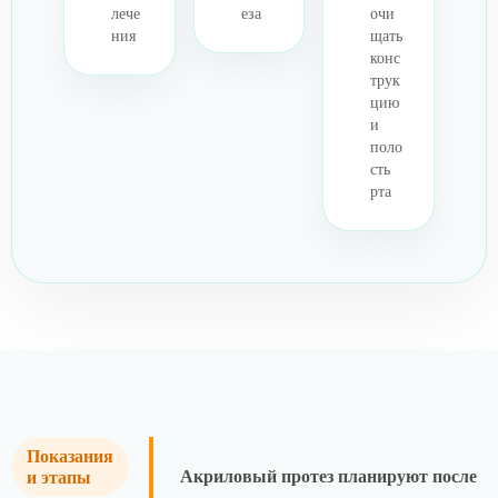
лече
еза
очи
ния
щать
конс
трук
цию
и
поло
сть
рта
Показания
Акриловый протез планируют после
и этапы