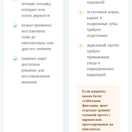
надежной
потерял посадку,
натирает или
остаточные корни,
плохо держится
кариес и
подвижные зубы
нужно временно
требуют
восстановить
подготовки
зубы до
имплантации или
акриловый протез
другого лечения
требует
привыкания,
пациент ищет
ухода и
доступное
периодических
решение для
коррекций
восстановления
жевания
Если пациенту
важна более
стабильная
фиксация, врач
отдельно сравнит
съемный протез с
вариантами
протезирования на
имплантах.