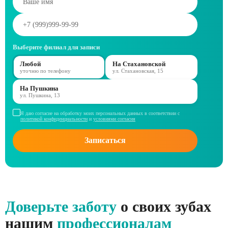
Выберите филиал для записи
Любой
На Стахановской
уточню по телефону
ул. Стахановская, 15
На Пушкина
ул. Пушкина, 13
Я даю согласие на обработку моих персональных данных в соответствии с
политикой конфиденциальности
и
условиями согласия
Записаться
Доверьте заботу
о своих зубах
нашим
профессионалам