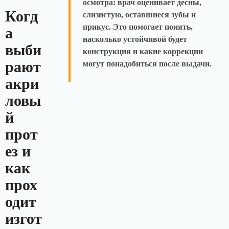
осмотра: врач оценивает десны,
Когд
слизистую, оставшиеся зубы и
прикус. Это помогает понять,
а
насколько устойчивой будет
выби
конструкция и какие коррекции
рают
могут понадобиться после выдачи.
акри
ловы
й
прот
ез и
как
прох
одит
изгот