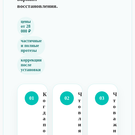
восстановления.
цены
от 28
000 ₽
частичные
и полные
протезы
коррекции
после
установки
К
Ч
Ч
01
02
03
о
т
т
г
о
о
д
в
в
а
л
а
п
и
ж
о
я
н