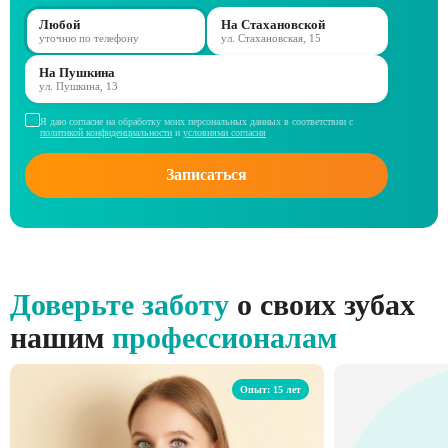
Любой
На Стахановской
уточню по телефону
ул. Стахановская, 15
На Пушкина
ул. Пушкина, 13
Я даю согласие на обработку моих персональных данных в соответствии с
политикой конфиденциальности
и
условиями согласия
Записаться
Доверьте заботу
о своих зубах
нашим
профессионалам
Опыт: 15 лет