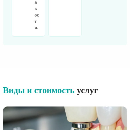
а
к
ос
т
и.
Виды и стоимость
услуг