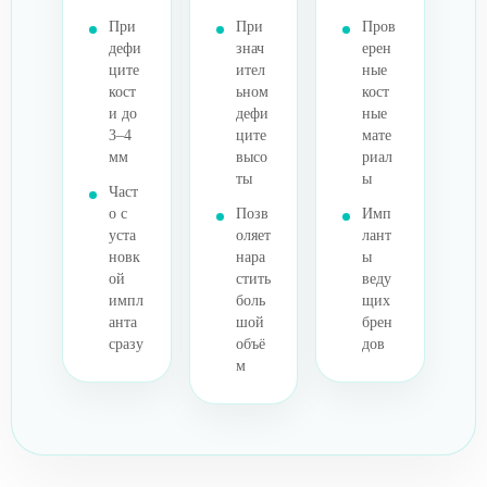
При
При
Пров
дефи
знач
ерен
ците
ител
ные
кост
ьном
кост
и до
дефи
ные
3–4
ците
мате
мм
высо
риал
ты
ы
Част
о с
Позв
Имп
уста
оляет
лант
новк
нара
ы
ой
стить
веду
импл
боль
щих
анта
шой
брен
сразу
объё
дов
м