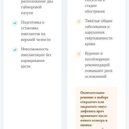
расположение дна
стадии
гайморовой
обострения
пазухи
Тяжёлые общие
Подготовка к
заболевания и
установке
нарушения
имплантов на
свёртываемости
верхней челюсти
крови
Невозможность
Курение и
имплантации без
несоблюдение
наращивания
рекомендаций
кости
повышают риск
осложнений
Окончательное
решение о выборе
открытого или
закрытого синус-
лифтинга врач
принимает после
очного осмотра и
оценки