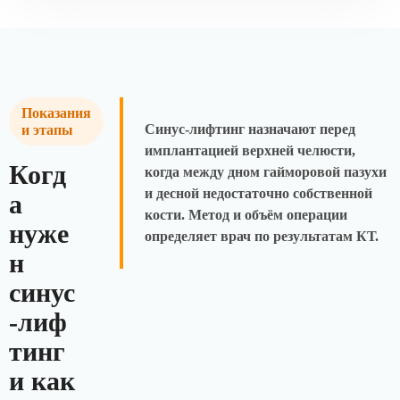
Показания
Синус-лифтинг назначают перед
и этапы
имплантацией верхней челюсти,
Когд
когда между дном гайморовой пазухи
и десной недостаточно собственной
а
кости. Метод и объём операции
нуже
определяет врач по результатам КТ.
н
синус
-лиф
тинг
и как