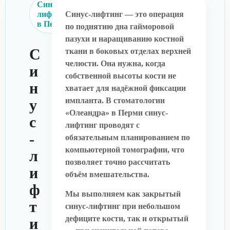
Синус-
лифтинг
Синус-лифтинг — это операция
в Перми
по поднятию дна гайморовой
пазухи и наращиванию костной
С
ткани в боковых отделах верхней
челюсти. Она нужна, когда
и
собственной высоты кости не
н
хватает для надёжной фиксации
импланта. В стоматологии
у
«Олеандра» в Перми синус-
с
лифтинг проводят с
-
обязательным планированием по
компьютерной томографии, что
л
позволяет точно рассчитать
и
объём вмешательства.
ф
Мы выполняем как закрытый
т
синус-лифтинг при небольшом
дефиците кости, так и открытый
и