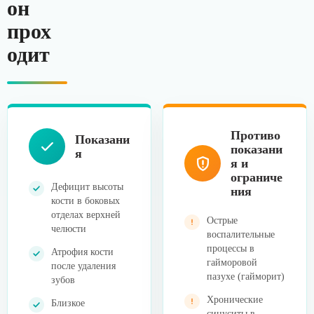
он
прох
одит
Противо
Показани
показани
я
я и
ограниче
Дефицит высоты
ния
кости в боковых
отделах верхней
Острые
челюсти
воспалительные
процессы в
Атрофия кости
гайморовой
после удаления
пазухе (гайморит)
зубов
Хронические
Близкое
синуситы в