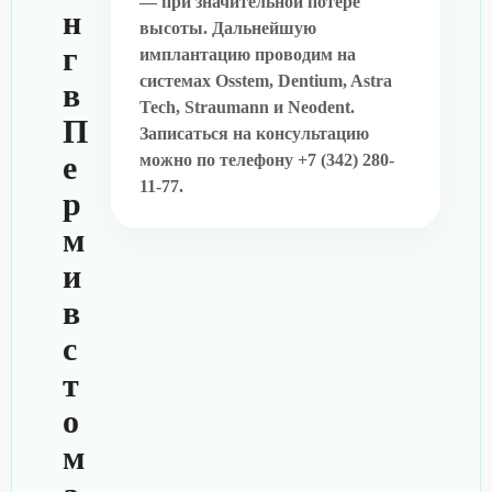
— при значительной потере
н
высоты. Дальнейшую
г
имплантацию проводим на
системах Osstem, Dentium, Astra
в
Tech, Straumann и Neodent.
П
Записаться на консультацию
е
можно по телефону +7 (342) 280-
11-77.
р
м
и
в
с
т
о
м