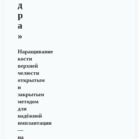
д
р
а
»
Наращивание
кости
верхней
челюсти
открытым
и
закрытым
методом
для
надёжной
имплантации
—
на